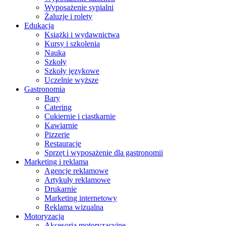
Wyposażenie sypialni
Żaluzje i rolety
Edukacja
Książki i wydawnictwa
Kursy i szkolenia
Nauka
Szkoły
Szkoły językowe
Uczelnie wyższe
Gastronomia
Bary
Catering
Cukiernie i ciastkarnie
Kawiarnie
Pizzerie
Restauracje
Sprzęt i wyposażenie dla gastronomii
Marketing i reklama
Agencje reklamowe
Artykuły reklamowe
Drukarnie
Marketing internetowy
Reklama wizualna
Motoryzacja
Akcesoria motoryzacyjne