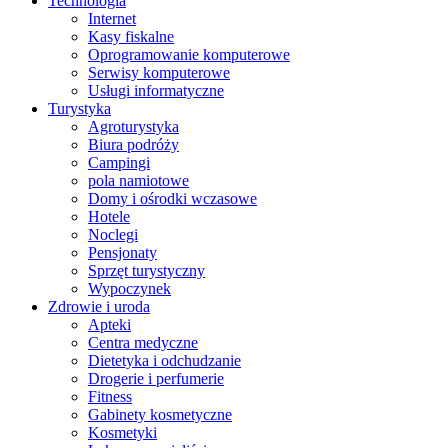
Technologia
Internet
Kasy fiskalne
Oprogramowanie komputerowe
Serwisy komputerowe
Usługi informatyczne
Turystyka
Agroturystyka
Biura podróży
Campingi
pola namiotowe
Domy i ośrodki wczasowe
Hotele
Noclegi
Pensjonaty
Sprzęt turystyczny
Wypoczynek
Zdrowie i uroda
Apteki
Centra medyczne
Dietetyka i odchudzanie
Drogerie i perfumerie
Fitness
Gabinety kosmetyczne
Kosmetyki