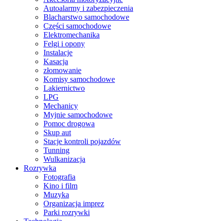
Autoalarmy i zabezpieczenia
Blacharstwo samochodowe
Części samochodowe
Elektromechanika
Felgi i opony
Instalacje
Kasacja
złomowanie
Komisy samochodowe
Lakiernictwo
LPG
Mechanicy
Myjnie samochodowe
Pomoc drogowa
Skup aut
Stacje kontroli pojazdów
Tunning
Wulkanizacja
Rozrywka
Fotografia
Kino i film
Muzyka
Organizacja imprez
Parki rozrywki