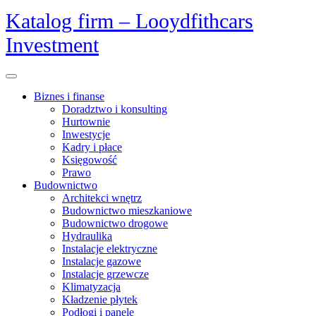
Skip
Katalog firm – Looydfithcars
to
Investment
content
Open
Menu
Biznes i finanse
Doradztwo i konsulting
Hurtownie
Inwestycje
Kadry i płace
Księgowość
Prawo
Budownictwo
Architekci wnętrz
Budownictwo mieszkaniowe
Budownictwo drogowe
Hydraulika
Instalacje elektryczne
Instalacje gazowe
Instalacje grzewcze
Klimatyzacja
Kładzenie płytek
Podłogi i panele