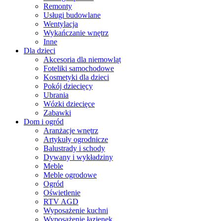
Remonty
Usługi budowlane
Wentylacja
Wykańczanie wnętrz
Inne
Dla dzieci
Akcesoria dla niemowląt
Foteliki samochodowe
Kosmetyki dla dzieci
Pokój dziecięcy
Ubrania
Wózki dziecięce
Zabawki
Dom i ogród
Aranżacje wnętrz
Artykuły ogrodnicze
Balustrady i schody
Dywany i wykładziny
Meble
Meble ogrodowe
Ogród
Oświetlenie
RTV AGD
Wyposażenie kuchni
Wyposażenie łazienek