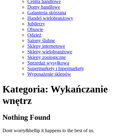
Centra handlowe
Domy handlowe
Galanteria skórzana
Handel wielobranżowy
Jubilerzy
Obuwie
Odzież
Salony ślubne
Sklepy internetowe
Sklepy wielobranżowe
Sklepy zoologiczne
Sprzedaż wysyłkowa
Supermarkety i hipermarkety
Wyposażenie sklepów
Close
Kategoria:
Wykańczanie
Menu
wnętrz
Nothing Found
Dont worry&hellip it happens to the best of us.