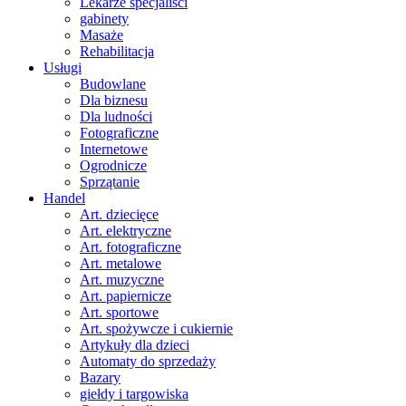
Lekarze specjaliści
gabinety
Masaże
Rehabilitacja
Usługi
Budowlane
Dla biznesu
Dla ludności
Fotograficzne
Internetowe
Ogrodnicze
Sprzątanie
Handel
Art. dziecięce
Art. elektryczne
Art. fotograficzne
Art. metalowe
Art. muzyczne
Art. papiernicze
Art. sportowe
Art. spożywcze i cukiernie
Artykuły dla dzieci
Automaty do sprzedaży
Bazary
giełdy i targowiska