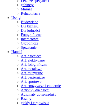
Lekarze specjaliści
gabinety
Masaże
Rehabilitacja
Usługi
Budowlane
Dla biznesu
Dla ludności
Fotograficzne
Internetowe
Ogrodnicze
Sprzątanie
Handel
Art. dziecięce
Art. elektryczne
Art. fotograficzne
Art. metalowe
Art. muzyczne
Art. papiernicze
Art. sportowe
Art. spożywcze i cukiernie
Artykuły dla dzieci
Automaty do sprzedaży
Bazary
giełdy i targowiska