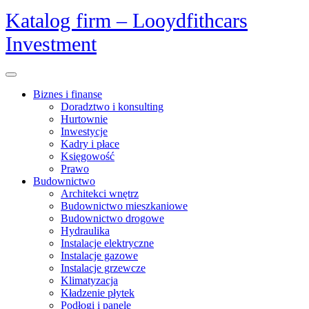
Skip
Katalog firm – Looydfithcars
to
Investment
content
Open
Menu
Biznes i finanse
Doradztwo i konsulting
Hurtownie
Inwestycje
Kadry i płace
Księgowość
Prawo
Budownictwo
Architekci wnętrz
Budownictwo mieszkaniowe
Budownictwo drogowe
Hydraulika
Instalacje elektryczne
Instalacje gazowe
Instalacje grzewcze
Klimatyzacja
Kładzenie płytek
Podłogi i panele