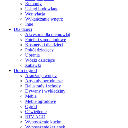
Remonty
Usługi budowlane
Wentylacja
Wykańczanie wnętrz
Inne
Dla dzieci
Akcesoria dla niemowląt
Foteliki samochodowe
Kosmetyki dla dzieci
Pokój dziecięcy
Ubrania
Wózki dziecięce
Zabawki
Dom i ogród
Aranżacje wnętrz
Artykuły ogrodnicze
Balustrady i schody
Dywany i wykładziny
Meble
Meble ogrodowe
Ogród
Oświetlenie
RTV AGD
Wyposażenie kuchni
Wyposażenie łazienek