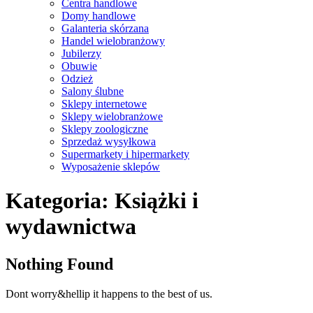
Centra handlowe
Domy handlowe
Galanteria skórzana
Handel wielobranżowy
Jubilerzy
Obuwie
Odzież
Salony ślubne
Sklepy internetowe
Sklepy wielobranżowe
Sklepy zoologiczne
Sprzedaż wysyłkowa
Supermarkety i hipermarkety
Wyposażenie sklepów
Close
Kategoria:
Książki i
Menu
wydawnictwa
Nothing Found
Dont worry&hellip it happens to the best of us.