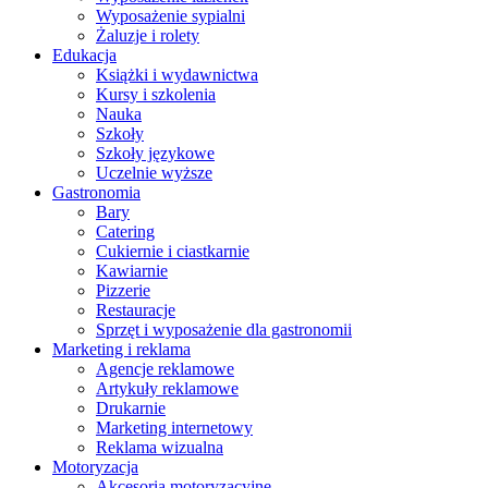
Wyposażenie sypialni
Żaluzje i rolety
Edukacja
Książki i wydawnictwa
Kursy i szkolenia
Nauka
Szkoły
Szkoły językowe
Uczelnie wyższe
Gastronomia
Bary
Catering
Cukiernie i ciastkarnie
Kawiarnie
Pizzerie
Restauracje
Sprzęt i wyposażenie dla gastronomii
Marketing i reklama
Agencje reklamowe
Artykuły reklamowe
Drukarnie
Marketing internetowy
Reklama wizualna
Motoryzacja
Akcesoria motoryzacyjne