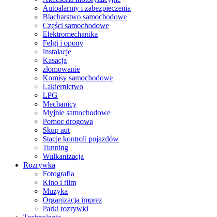
Autoalarmy i zabezpieczenia
Blacharstwo samochodowe
Części samochodowe
Elektromechanika
Felgi i opony
Instalacje
Kasacja
złomowanie
Komisy samochodowe
Lakiernictwo
LPG
Mechanicy
Myjnie samochodowe
Pomoc drogowa
Skup aut
Stacje kontroli pojazdów
Tunning
Wulkanizacja
Rozrywka
Fotografia
Kino i film
Muzyka
Organizacja imprez
Parki rozrywki