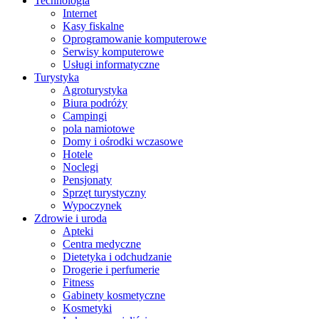
Technologia
Internet
Kasy fiskalne
Oprogramowanie komputerowe
Serwisy komputerowe
Usługi informatyczne
Turystyka
Agroturystyka
Biura podróży
Campingi
pola namiotowe
Domy i ośrodki wczasowe
Hotele
Noclegi
Pensjonaty
Sprzęt turystyczny
Wypoczynek
Zdrowie i uroda
Apteki
Centra medyczne
Dietetyka i odchudzanie
Drogerie i perfumerie
Fitness
Gabinety kosmetyczne
Kosmetyki