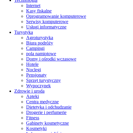
Technologia
Internet
Kasy fiskalne
Oprogramowanie komputerowe
Serwisy komputerowe
Usługi informatyczne
Turystyka
Agroturystyka
Biura podróży
Campingi
pola namiotowe
Domy i ośrodki wczasowe
Hotele
Noclegi
Pensjonaty
Sprzęt turystyczny
Wypoczynek
Zdrowie i uroda
Apteki
Centra medyczne
Dietetyka i odchudzanie
Drogerie i perfumerie
Fitness
Gabinety kosmetyczne
Kosmetyki