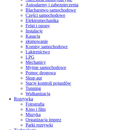
Autoalarmy i zabezpieczenia
Blacharstwo samochodowe
Części samochodowe
Elektromechanika
Felgi i opony
Instalacje
Kasacja
złomowanie
Komisy samochodowe
Lakiernictwo
LPG
Mechanicy
Myjnie samochodowe
Pomoc drogowa
Skup aut
Stacje kontroli pojazdów
Tunning
Wulkanizacja
Rozrywka
Fotografia
Kino i film
Muzyka
Organizacja imprez
Parki rozrywki