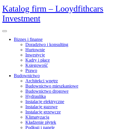
Skip
Katalog firm – Looydfithcars
to
Investment
content
Open
Menu
Biznes i finanse
Doradztwo i konsulting
Hurtownie
Inwestycje
Kadry i płace
Księgowość
Prawo
Budownictwo
Architekci wnętrz
Budownictwo mieszkaniowe
Budownictwo drogowe
Hydraulika
Instalacje elektryczne
Instalacje gazowe
Instalacje grzewcze
Klimatyzacja
Kładzenie płytek
Podłogi i panele