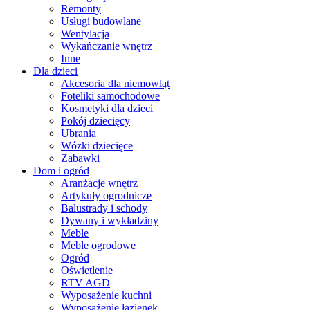
Remonty
Usługi budowlane
Wentylacja
Wykańczanie wnętrz
Inne
Dla dzieci
Akcesoria dla niemowląt
Foteliki samochodowe
Kosmetyki dla dzieci
Pokój dziecięcy
Ubrania
Wózki dziecięce
Zabawki
Dom i ogród
Aranżacje wnętrz
Artykuły ogrodnicze
Balustrady i schody
Dywany i wykładziny
Meble
Meble ogrodowe
Ogród
Oświetlenie
RTV AGD
Wyposażenie kuchni
Wyposażenie łazienek