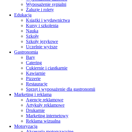
Wyposażenie sypialni
Żaluzje i rolety
Edukacja
Książki i wydawnictwa
Kursy i szkolenia
Nauka
Szkoły
Szkoły językowe
Uczelnie wyższe
Gastronomia
Bary
Catering
Cukiernie i ciastkarnie
Kawiarnie
Pizzerie
Restauracje
Sprzęt i wyposażenie dla gastronomii
Marketing i reklama
Agencje reklamowe
Artykuły reklamowe
Drukarnie
Marketing internetowy
Reklama wizualna
Motoryzacja
Akcesoria motoryzacyjne