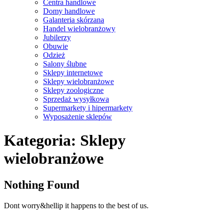
Centra handlowe
Domy handlowe
Galanteria skórzana
Handel wielobranżowy
Jubilerzy
Obuwie
Odzież
Salony ślubne
Sklepy internetowe
Sklepy wielobranżowe
Sklepy zoologiczne
Sprzedaż wysyłkowa
Supermarkety i hipermarkety
Wyposażenie sklepów
Close
Kategoria:
Sklepy
Menu
wielobranżowe
Nothing Found
Dont worry&hellip it happens to the best of us.