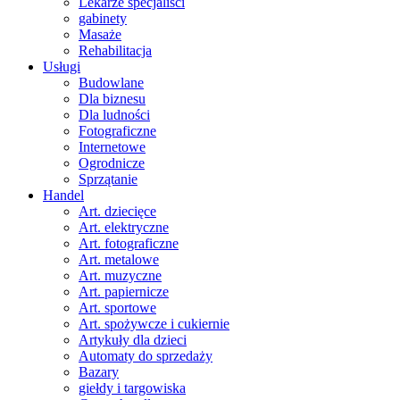
Lekarze specjaliści
gabinety
Masaże
Rehabilitacja
Usługi
Budowlane
Dla biznesu
Dla ludności
Fotograficzne
Internetowe
Ogrodnicze
Sprzątanie
Handel
Art. dziecięce
Art. elektryczne
Art. fotograficzne
Art. metalowe
Art. muzyczne
Art. papiernicze
Art. sportowe
Art. spożywcze i cukiernie
Artykuły dla dzieci
Automaty do sprzedaży
Bazary
giełdy i targowiska