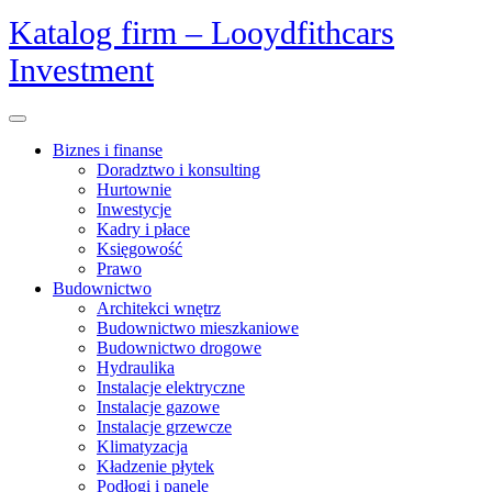
Skip
Katalog firm – Looydfithcars
to
Investment
content
Open
Menu
Biznes i finanse
Doradztwo i konsulting
Hurtownie
Inwestycje
Kadry i płace
Księgowość
Prawo
Budownictwo
Architekci wnętrz
Budownictwo mieszkaniowe
Budownictwo drogowe
Hydraulika
Instalacje elektryczne
Instalacje gazowe
Instalacje grzewcze
Klimatyzacja
Kładzenie płytek
Podłogi i panele