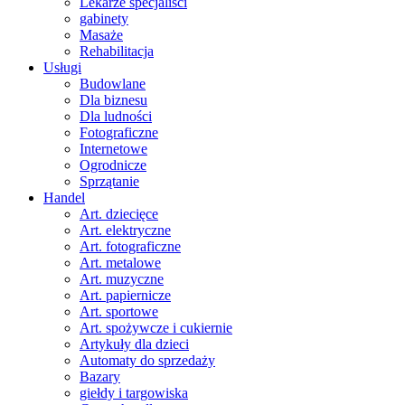
Lekarze specjaliści
gabinety
Masaże
Rehabilitacja
Usługi
Budowlane
Dla biznesu
Dla ludności
Fotograficzne
Internetowe
Ogrodnicze
Sprzątanie
Handel
Art. dziecięce
Art. elektryczne
Art. fotograficzne
Art. metalowe
Art. muzyczne
Art. papiernicze
Art. sportowe
Art. spożywcze i cukiernie
Artykuły dla dzieci
Automaty do sprzedaży
Bazary
giełdy i targowiska