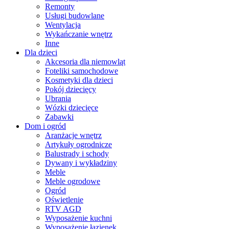
Remonty
Usługi budowlane
Wentylacja
Wykańczanie wnętrz
Inne
Dla dzieci
Akcesoria dla niemowląt
Foteliki samochodowe
Kosmetyki dla dzieci
Pokój dziecięcy
Ubrania
Wózki dziecięce
Zabawki
Dom i ogród
Aranżacje wnętrz
Artykuły ogrodnicze
Balustrady i schody
Dywany i wykładziny
Meble
Meble ogrodowe
Ogród
Oświetlenie
RTV AGD
Wyposażenie kuchni
Wyposażenie łazienek