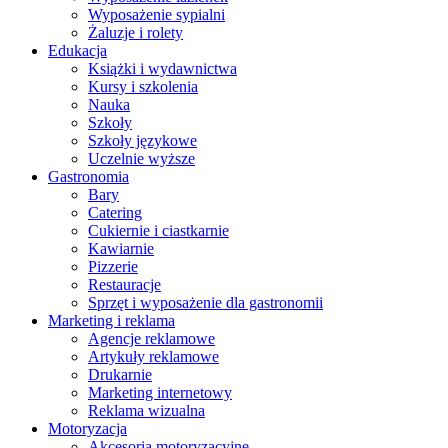
Wyposażenie sypialni
Żaluzje i rolety
Edukacja
Książki i wydawnictwa
Kursy i szkolenia
Nauka
Szkoły
Szkoły językowe
Uczelnie wyższe
Gastronomia
Bary
Catering
Cukiernie i ciastkarnie
Kawiarnie
Pizzerie
Restauracje
Sprzęt i wyposażenie dla gastronomii
Marketing i reklama
Agencje reklamowe
Artykuły reklamowe
Drukarnie
Marketing internetowy
Reklama wizualna
Motoryzacja
Akcesoria motoryzacyjne