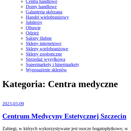
Centra handlowe
Domy handlowe
Galanteria skórzana
Handel wielobranżowy
Jubilerzy
Obuwie
Odzież
Salony ślubne
Sklepy internetowe
Sklepy wielobranżowe
Sklepy zoologiczne
Sprzedaż wysyłkowa
Supermarkety i hipermarkety
Wyposażenie sklepów
Close
Kategoria:
Centra medyczne
Menu
2023-
2023-03-09
03-
09
C
Centrum Medycyny Estetycznej Szczecin
M
Zabiegi, w których wykorzystywane jest osocze bogatopłytkowe, w