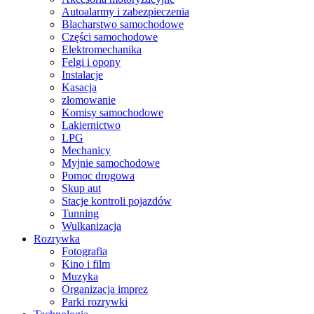
Autoalarmy i zabezpieczenia
Blacharstwo samochodowe
Części samochodowe
Elektromechanika
Felgi i opony
Instalacje
Kasacja
złomowanie
Komisy samochodowe
Lakiernictwo
LPG
Mechanicy
Myjnie samochodowe
Pomoc drogowa
Skup aut
Stacje kontroli pojazdów
Tunning
Wulkanizacja
Rozrywka
Fotografia
Kino i film
Muzyka
Organizacja imprez
Parki rozrywki