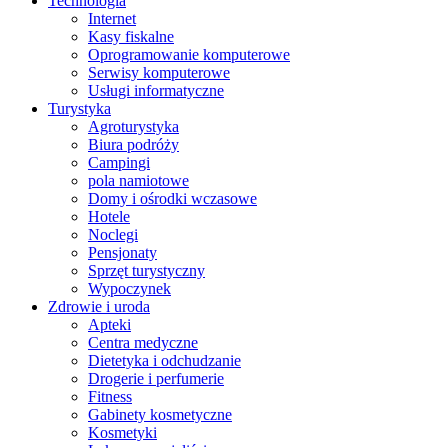
Technologia
Internet
Kasy fiskalne
Oprogramowanie komputerowe
Serwisy komputerowe
Usługi informatyczne
Turystyka
Agroturystyka
Biura podróży
Campingi
pola namiotowe
Domy i ośrodki wczasowe
Hotele
Noclegi
Pensjonaty
Sprzęt turystyczny
Wypoczynek
Zdrowie i uroda
Apteki
Centra medyczne
Dietetyka i odchudzanie
Drogerie i perfumerie
Fitness
Gabinety kosmetyczne
Kosmetyki