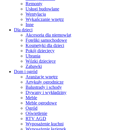
Remonty
Usługi budowlane
Wentylacja
Wykańczanie wnętrz
Inne
Dla dzieci
Akcesoria dla niemowląt
Foteliki samochodowe
Kosmetyki dla dzieci
Pokój dziecięcy
Ubrania
Wózki dziecięce
Zabawki
Dom i ogród
Aranżacje wnętrz
Artykuły ogrodnicze
Balustrady i schody
Dywany i wykładziny
Meble
Meble ogrodowe
Ogród
Oświetlenie
RTV AGD
Wyposażenie kuchni
Wyposażenie łazienek