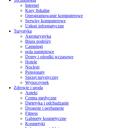
Technologia
Internet
Kasy fiskalne
Oprogramowanie komputerowe
Serwisy komputerowe
Usługi informatyczne
Turystyka
Agroturystyka
Biura podróży
Campingi
pola namiotowe
Domy i ośrodki wczasowe
Hotele
Noclegi
Pensjonaty
Sprzęt turystyczny
Wypoczynek
Zdrowie i uroda
Apteki
Centra medyczne
Dietetyka i odchudzanie
Drogerie i perfumerie
Fitness
Gabinety kosmetyczne
Kosmetyki