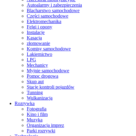
Autoalarmy i zabezpieczenia
Blacharstwo samochodowe
Części samochodowe
Elektromechanika
Felgi i opony
Instalacje
Kasacja
złomowanie
Komisy samochodowe
Lakiernictwo
LPG
Mechanicy
Myjnie samochodowe
Pomoc drogowa
Skup aut
Stacje kontroli pojazdów
Tunning
Wulkanizacja
Rozrywka
Fotografia
Kino i film
Muzyka
Organizacja imprez
Parki rozrywki