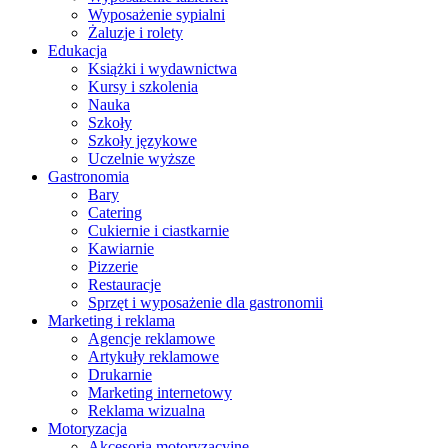
Wyposażenie sypialni
Żaluzje i rolety
Edukacja
Książki i wydawnictwa
Kursy i szkolenia
Nauka
Szkoły
Szkoły językowe
Uczelnie wyższe
Gastronomia
Bary
Catering
Cukiernie i ciastkarnie
Kawiarnie
Pizzerie
Restauracje
Sprzęt i wyposażenie dla gastronomii
Marketing i reklama
Agencje reklamowe
Artykuły reklamowe
Drukarnie
Marketing internetowy
Reklama wizualna
Motoryzacja
Akcesoria motoryzacyjne