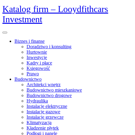
Skip
Katalog firm – Looydfithcars
to
Investment
content
Open
Menu
Biznes i finanse
Doradztwo i konsulting
Hurtownie
Inwestycje
Kadry i płace
Księgowość
Prawo
Budownictwo
Architekci wnętrz
Budownictwo mieszkaniowe
Budownictwo drogowe
Hydraulika
Instalacje elektryczne
Instalacje gazowe
Instalacje grzewcze
Klimatyzacja
Kładzenie płytek
Podłogi i panele