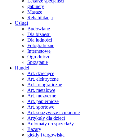
Lekarze specjaliści
gabinety
Masaże
Rehabilitacja
Usługi
Budowlane
Dla biznesu
Dla ludności
Fotograficzne
Internetowe
Ogrodnicze
Sprzątanie
Handel
Art. dziecięce
Art. elektryczne
Art. fotograficzne
Art. metalowe
Art. muzyczne
Art. papiernicze
Art. sportowe
Art. spożywcze i cukiernie
Artykuły dla dzieci
Automaty do sprzedaży
Bazary
giełdy i targowiska