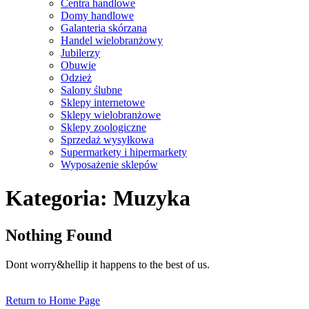
Centra handlowe
Domy handlowe
Galanteria skórzana
Handel wielobranżowy
Jubilerzy
Obuwie
Odzież
Salony ślubne
Sklepy internetowe
Sklepy wielobranżowe
Sklepy zoologiczne
Sprzedaż wysyłkowa
Supermarkety i hipermarkety
Wyposażenie sklepów
Close
Kategoria:
Muzyka
Menu
Nothing Found
Dont worry&hellip it happens to the best of us.
Return
Return to Home Page