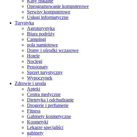
Kasy fiskalne
Oprogramowanie komputerowe
Serwisy komputerowe
Usługi informatyczne
Turystyka
Agroturystyka
Biura podróży
Campingi
pola namiotowe
Domy i ośrodki wczasowe
Hotele
Noclegi
Pensjonaty
Sprzęt turystyczny
Wypoczynek
Zdrowie i uroda
Apteki
Centra medyczne
Dietetyka i odchudzanie
Drogerie i perfumerie
Fitness
Gabinety kosmetyczne
Kosmetyki
Lekarze specjaliści
gabinety