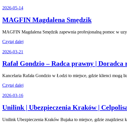
dalej
2026-
2026-05-14
05-
14
MAGFIN
MAGFIN Magdalena Smędzik
Magdalena
MAGFIN Magdalena Smędzik zapewnia profesjonalną pomoc w uzyskani
Smędzik
Czytaj
Czytaj dalej
dalej
2026-
2026-03-21
03-
21
Rafał Gondzio – Radca prawny | Doradca r
Kancelaria Rafała Gondzio w Łodzi to miejsce, gdzie klienci mogą lic
Czytaj
Czytaj dalej
dalej
2026-
2026-03-16
03-
16
Unilink | Ubezpieczenia Kraków | Celpolis
Unilink Ubezpieczenia Kraków Bujaka to miejsce, gdzie znajdziesz 