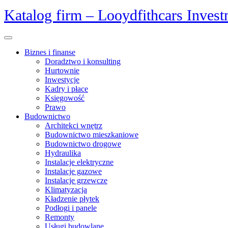
Skip
Katalog firm – Looydfithcars Inves
to
content
Open
Menu
Biznes i finanse
Doradztwo i konsulting
Hurtownie
Inwestycje
Kadry i płace
Księgowość
Prawo
Budownictwo
Architekci wnętrz
Budownictwo mieszkaniowe
Budownictwo drogowe
Hydraulika
Instalacje elektryczne
Instalacje gazowe
Instalacje grzewcze
Klimatyzacja
Kładzenie płytek
Podłogi i panele
Remonty
Usługi budowlane