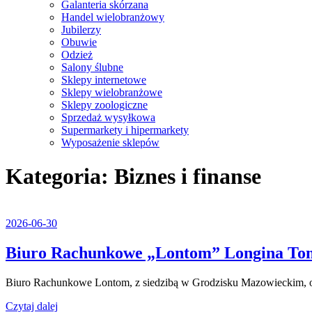
Galanteria skórzana
Handel wielobranżowy
Jubilerzy
Obuwie
Odzież
Salony ślubne
Sklepy internetowe
Sklepy wielobranżowe
Sklepy zoologiczne
Sprzedaż wysyłkowa
Supermarkety i hipermarkety
Wyposażenie sklepów
Close
Kategoria:
Biznes i finanse
Menu
2026-
2026-06-30
06-
30
Biuro Rachunkowe „Lontom” Longina To
Biuro Rachunkowe Lontom, z siedzibą w Grodzisku Mazowieckim, ofer
Czytaj
Czytaj dalej