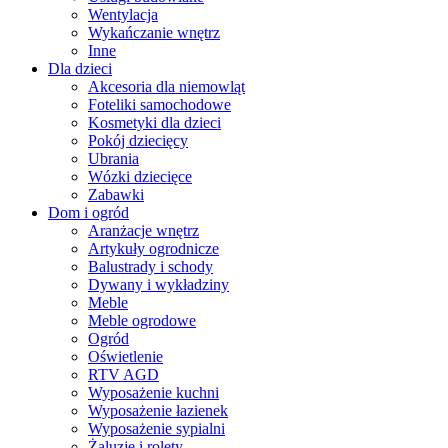
Wentylacja
Wykańczanie wnętrz
Inne
Dla dzieci
Akcesoria dla niemowląt
Foteliki samochodowe
Kosmetyki dla dzieci
Pokój dziecięcy
Ubrania
Wózki dziecięce
Zabawki
Dom i ogród
Aranżacje wnętrz
Artykuły ogrodnicze
Balustrady i schody
Dywany i wykładziny
Meble
Meble ogrodowe
Ogród
Oświetlenie
RTV AGD
Wyposażenie kuchni
Wyposażenie łazienek
Wyposażenie sypialni
Żaluzje i rolety