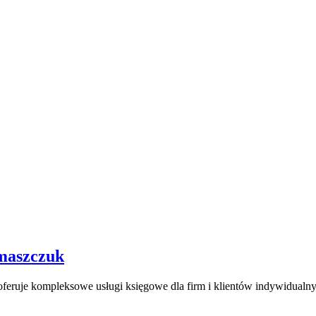
Biuro
maszczuk
Rachunkowe
uje kompleksowe usługi księgowe dla firm i klientów indywidualnych
„Lontom”
Longina