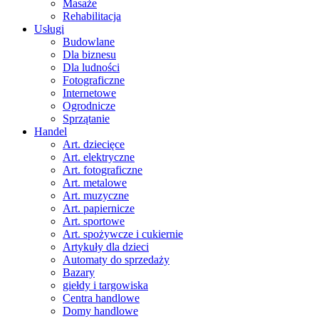
Masaże
Rehabilitacja
Usługi
Budowlane
Dla biznesu
Dla ludności
Fotograficzne
Internetowe
Ogrodnicze
Sprzątanie
Handel
Art. dziecięce
Art. elektryczne
Art. fotograficzne
Art. metalowe
Art. muzyczne
Art. papiernicze
Art. sportowe
Art. spożywcze i cukiernie
Artykuły dla dzieci
Automaty do sprzedaży
Bazary
giełdy i targowiska
Centra handlowe
Domy handlowe