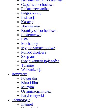
Blacharstwo samochodowe
Części samochodowe
Elektromechanika
Felgi i opony
Instalacje
Kasacja
złomowanie
Komisy samochodowe
Lakiernictwo
LPG
Mechanicy
Myjnie samochodowe
Pomoc drogowa
Skup aut
Stacje kontroli pojazdów
Tunning
Wulkanizacja
Rozrywka
Fotografia
Kino i film
Muzyka
Organizacja imprez
Parki rozrywki
Technologia
Internet