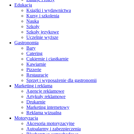
Edukacja
Książki i wydawnictwa
Kursy i szkolenia
Nauka
Szkoły
Szkoły językowe
Uczelnie wyższe
Gastronomia
Bary
Catering
Cukiernie i ciastkarnie
Kawiarnie
Pizzerie
Restauracje
Sprzęt i wyposażenie dla gastronomii
Marketing i reklama
Agencje reklamowe
Artykuły reklamowe
Drukarnie
Marketing internetowy
Reklama wizualna
Motoryzacja
Akcesoria motoryzacyjne
Autoalarmy i zabezpieczenia