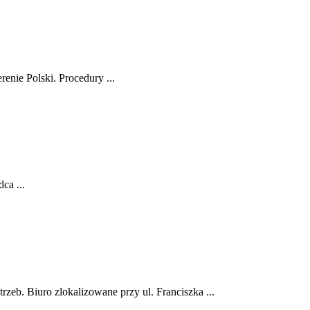
nie Polski. Procedury ...
ca ...
y
eb. Biuro zlokalizowane przy ul. Franciszka ...