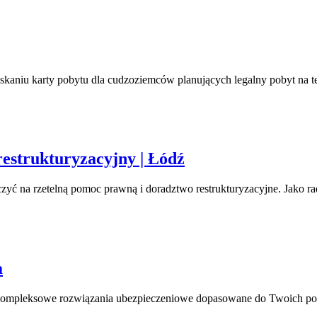
Tomaszczuk
u karty pobytu dla cudzoziemców planujących legalny pobyt na tere
Rafał
estrukturyzacyjny | Łódź
Gondzio
zyć na rzetelną pomoc prawną i doradztwo restrukturyzacyjne. Jako rad
–
Radca
prawny
|
Unilink
a
Doradca
|
restrukturyzacyjn
kompleksowe rozwiązania ubezpieczeniowe dopasowane do Twoich potrz
Ubezpieczenia
|