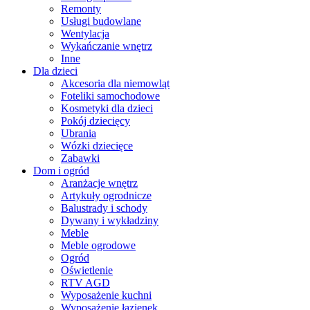
Remonty
Usługi budowlane
Wentylacja
Wykańczanie wnętrz
Inne
Dla dzieci
Akcesoria dla niemowląt
Foteliki samochodowe
Kosmetyki dla dzieci
Pokój dziecięcy
Ubrania
Wózki dziecięce
Zabawki
Dom i ogród
Aranżacje wnętrz
Artykuły ogrodnicze
Balustrady i schody
Dywany i wykładziny
Meble
Meble ogrodowe
Ogród
Oświetlenie
RTV AGD
Wyposażenie kuchni
Wyposażenie łazienek