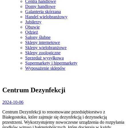
Centra handlowe
Domy handlowe
Galanteria skórzana
Handel wielobranżowy
Jubilerzy
Obuwie
Odzież
Salony ślubne
Sklepy internetowe
Sklepy wielobranżowe
Sklepy zoologiczne
Sprzedaż wysyłkowa
Supermarkety i hipermarkety
Wyposażenie sklepów
Close
Menu
Centrum Dezynfekcji
2024-
2024-10-06
10-
Centrum Dezynfekcji to renomowane przedsiębiorstwo z
06
Białegostoku, które zajmuje się dezynfekcją i dezynsekcją
przestrzeni. Wykorzystujemy nowoczesne urządzenia do rozpylania
środków
wiruso i bakteriobójczych, które docierają w każdy