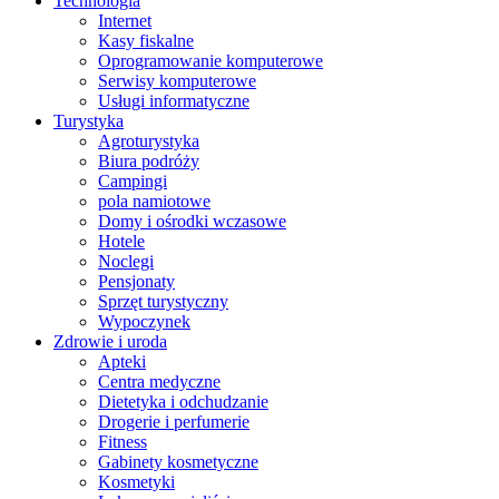
Technologia
Internet
Kasy fiskalne
Oprogramowanie komputerowe
Serwisy komputerowe
Usługi informatyczne
Turystyka
Agroturystyka
Biura podróży
Campingi
pola namiotowe
Domy i ośrodki wczasowe
Hotele
Noclegi
Pensjonaty
Sprzęt turystyczny
Wypoczynek
Zdrowie i uroda
Apteki
Centra medyczne
Dietetyka i odchudzanie
Drogerie i perfumerie
Fitness
Gabinety kosmetyczne
Kosmetyki