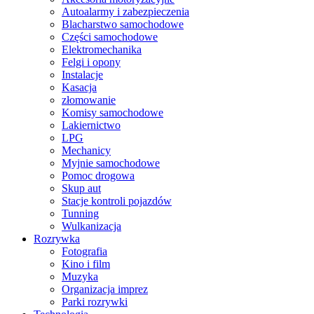
Autoalarmy i zabezpieczenia
Blacharstwo samochodowe
Części samochodowe
Elektromechanika
Felgi i opony
Instalacje
Kasacja
złomowanie
Komisy samochodowe
Lakiernictwo
LPG
Mechanicy
Myjnie samochodowe
Pomoc drogowa
Skup aut
Stacje kontroli pojazdów
Tunning
Wulkanizacja
Rozrywka
Fotografia
Kino i film
Muzyka
Organizacja imprez
Parki rozrywki