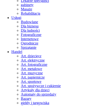
Lekarze specjaliści
gabinety
Masaże
Rehabilitacja
Usługi
Budowlane
Dla biznesu
Dla ludności
Fotograficzne
Internetowe
Ogrodnicze
Sprzątanie
Handel
Art. dziecięce
Art. elektryczne
Art. fotograficzne
Art. metalowe
Art. muzyczne
Art. papiernicze
Art. sportowe
Art. spożywcze i cukiernie
Artykuły dla dzieci
Automaty do sprzedaży
Bazary
giełdy i targowiska