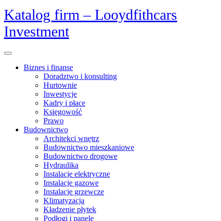
Skip
Katalog firm – Looydfithcars
to
Investment
content
Open
Menu
Biznes i finanse
Doradztwo i konsulting
Hurtownie
Inwestycje
Kadry i płace
Księgowość
Prawo
Budownictwo
Architekci wnętrz
Budownictwo mieszkaniowe
Budownictwo drogowe
Hydraulika
Instalacje elektryczne
Instalacje gazowe
Instalacje grzewcze
Klimatyzacja
Kładzenie płytek
Podłogi i panele