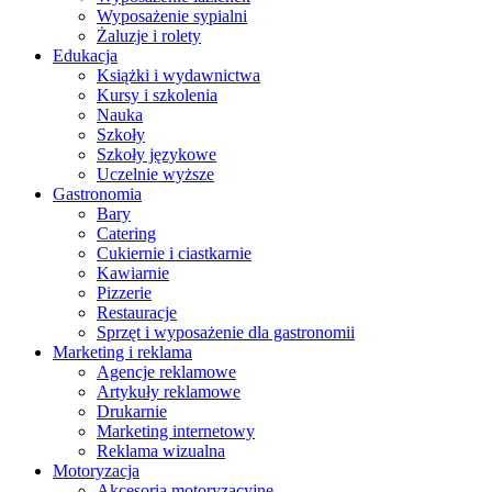
Wyposażenie sypialni
Żaluzje i rolety
Edukacja
Książki i wydawnictwa
Kursy i szkolenia
Nauka
Szkoły
Szkoły językowe
Uczelnie wyższe
Gastronomia
Bary
Catering
Cukiernie i ciastkarnie
Kawiarnie
Pizzerie
Restauracje
Sprzęt i wyposażenie dla gastronomii
Marketing i reklama
Agencje reklamowe
Artykuły reklamowe
Drukarnie
Marketing internetowy
Reklama wizualna
Motoryzacja
Akcesoria motoryzacyjne