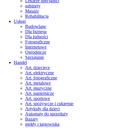
Lekarze specjaliści
gabinety
Masaże
Rehabilitacja
Usługi
Budowlane
Dla biznesu
Dla ludności
Fotograficzne
Internetowe
Ogrodnicze
Sprzątanie
Handel
Art. dziecięce
Art. elektryczne
Art. fotograficzne
Art. metalowe
Art. muzyczne
Art. papiernicze
Art. sportowe
Art. spożywcze i cukiernie
Artykuły dla dzieci
Automaty do sprzedaży
Bazary
giełdy i targowiska