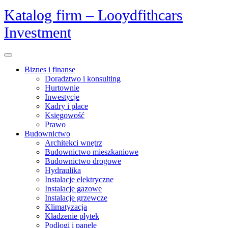
Skip
Katalog firm – Looydfithcars
to
Investment
content
Open
Menu
Biznes i finanse
Doradztwo i konsulting
Hurtownie
Inwestycje
Kadry i płace
Księgowość
Prawo
Budownictwo
Architekci wnętrz
Budownictwo mieszkaniowe
Budownictwo drogowe
Hydraulika
Instalacje elektryczne
Instalacje gazowe
Instalacje grzewcze
Klimatyzacja
Kładzenie płytek
Podłogi i panele