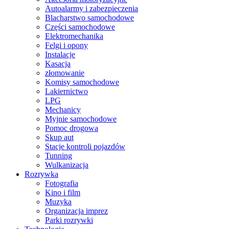
Autoalarmy i zabezpieczenia
Blacharstwo samochodowe
Części samochodowe
Elektromechanika
Felgi i opony
Instalacje
Kasacja
złomowanie
Komisy samochodowe
Lakiernictwo
LPG
Mechanicy
Myjnie samochodowe
Pomoc drogowa
Skup aut
Stacje kontroli pojazdów
Tunning
Wulkanizacja
Rozrywka
Fotografia
Kino i film
Muzyka
Organizacja imprez
Parki rozrywki