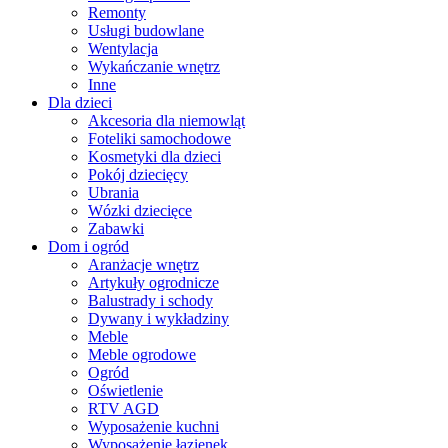
Remonty
Usługi budowlane
Wentylacja
Wykańczanie wnętrz
Inne
Dla dzieci
Akcesoria dla niemowląt
Foteliki samochodowe
Kosmetyki dla dzieci
Pokój dziecięcy
Ubrania
Wózki dziecięce
Zabawki
Dom i ogród
Aranżacje wnętrz
Artykuły ogrodnicze
Balustrady i schody
Dywany i wykładziny
Meble
Meble ogrodowe
Ogród
Oświetlenie
RTV AGD
Wyposażenie kuchni
Wyposażenie łazienek