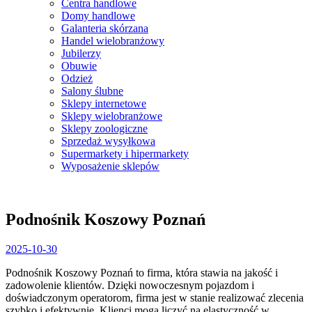
Centra handlowe
Domy handlowe
Galanteria skórzana
Handel wielobranżowy
Jubilerzy
Obuwie
Odzież
Salony ślubne
Sklepy internetowe
Sklepy wielobranżowe
Sklepy zoologiczne
Sprzedaż wysyłkowa
Supermarkety i hipermarkety
Wyposażenie sklepów
Close
Menu
Podnośnik Koszowy Poznań
2025-
2025-10-30
10-
Podnośnik Koszowy Poznań to firma, która stawia na jakość i
30
zadowolenie klientów. Dzięki nowoczesnym pojazdom i
doświadczonym operatorom, firma jest
w stanie realizować zlecenia
szybko i efektywnie. Klienci mogą liczyć na elastyczność w