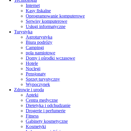
Technologia
Internet
Kasy fiskalne
Oprogramowanie komputerowe
Serwisy komputerowe
Usługi informatyczne
Turystyka
Agroturystyka
Biura podróży
Campingi
pola namiotowe
Domy i ośrodki wczasowe
Hotele
Noclegi
Pensjonaty
Sprzęt turystyczny
Wypoczynek
Zdrowie i uroda
Apteki
Centra medyczne
Dietetyka i odchudzanie
Drogerie i perfumerie
Fitness
Gabinety kosmetyczne
Kosmetyki