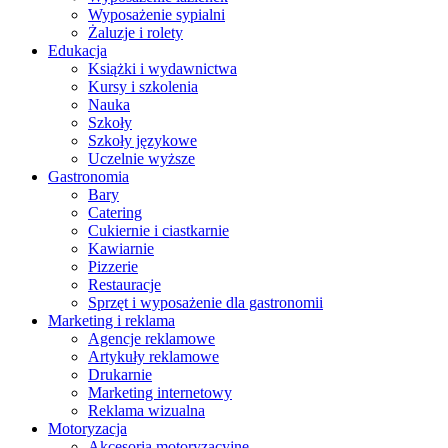
Wyposażenie sypialni
Żaluzje i rolety
Edukacja
Książki i wydawnictwa
Kursy i szkolenia
Nauka
Szkoły
Szkoły językowe
Uczelnie wyższe
Gastronomia
Bary
Catering
Cukiernie i ciastkarnie
Kawiarnie
Pizzerie
Restauracje
Sprzęt i wyposażenie dla gastronomii
Marketing i reklama
Agencje reklamowe
Artykuły reklamowe
Drukarnie
Marketing internetowy
Reklama wizualna
Motoryzacja
Akcesoria motoryzacyjne