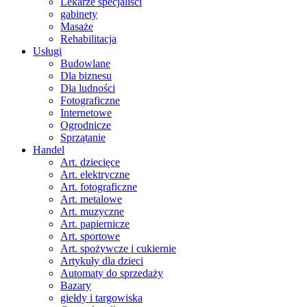
Lekarze specjaliści
gabinety
Masaże
Rehabilitacja
Usługi
Budowlane
Dla biznesu
Dla ludności
Fotograficzne
Internetowe
Ogrodnicze
Sprzątanie
Handel
Art. dziecięce
Art. elektryczne
Art. fotograficzne
Art. metalowe
Art. muzyczne
Art. papiernicze
Art. sportowe
Art. spożywcze i cukiernie
Artykuły dla dzieci
Automaty do sprzedaży
Bazary
giełdy i targowiska