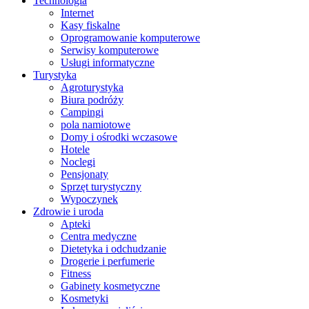
Technologia
Internet
Kasy fiskalne
Oprogramowanie komputerowe
Serwisy komputerowe
Usługi informatyczne
Turystyka
Agroturystyka
Biura podróży
Campingi
pola namiotowe
Domy i ośrodki wczasowe
Hotele
Noclegi
Pensjonaty
Sprzęt turystyczny
Wypoczynek
Zdrowie i uroda
Apteki
Centra medyczne
Dietetyka i odchudzanie
Drogerie i perfumerie
Fitness
Gabinety kosmetyczne
Kosmetyki