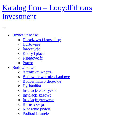
Skip
Katalog firm – Looydfithcars
to
Investment
content
Open
Menu
Biznes i finanse
Doradztwo i konsulting
Hurtownie
Inwestycje
Kadry i płace
Księgowość
Prawo
Budownictwo
Architekci wnętrz
Budownictwo mieszkaniowe
Budownictwo drogowe
Hydraulika
Instalacje elektryczne
Instalacje gazowe
Instalacje grzewcze
Klimatyzacja
Kładzenie płytek
Podłogi i panele