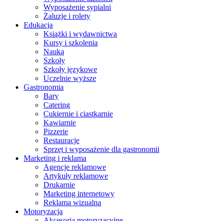
Wyposażenie sypialni
Żaluzje i rolety
Edukacja
Książki i wydawnictwa
Kursy i szkolenia
Nauka
Szkoły
Szkoły językowe
Uczelnie wyższe
Gastronomia
Bary
Catering
Cukiernie i ciastkarnie
Kawiarnie
Pizzerie
Restauracje
Sprzęt i wyposażenie dla gastronomii
Marketing i reklama
Agencje reklamowe
Artykuły reklamowe
Drukarnie
Marketing internetowy
Reklama wizualna
Motoryzacja
Akcesoria motoryzacyjne