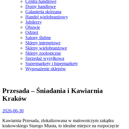
Centra handlowe
Domy handlowe
Galanteria skórzana
Handel wielobranżowy
Jubilerzy
Obuwie
Odzież
Salony ślubne
Sklepy internetowe
Sklepy wielobranżowe
Sklepy zoologiczne
Sprzedaż wysyłkowa
Supermarkety i hipermarkety
Wyposażenie sklepów
Close
Menu
Przesada – Śniadania i Kawiarnia
Kraków
2026-
2026-06-30
06-
Kawiarnia Przesada, zlokalizowana w malowniczym zakątku
30
krakowskiego Starego Miasta, to idealne miejsce na rozpoczęcie