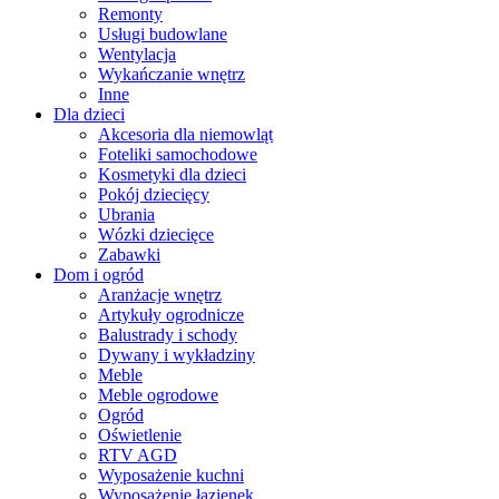
Remonty
Usługi budowlane
Wentylacja
Wykańczanie wnętrz
Inne
Dla dzieci
Akcesoria dla niemowląt
Foteliki samochodowe
Kosmetyki dla dzieci
Pokój dziecięcy
Ubrania
Wózki dziecięce
Zabawki
Dom i ogród
Aranżacje wnętrz
Artykuły ogrodnicze
Balustrady i schody
Dywany i wykładziny
Meble
Meble ogrodowe
Ogród
Oświetlenie
RTV AGD
Wyposażenie kuchni
Wyposażenie łazienek