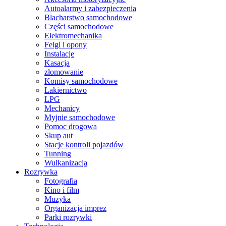
Autoalarmy i zabezpieczenia
Blacharstwo samochodowe
Części samochodowe
Elektromechanika
Felgi i opony
Instalacje
Kasacja
złomowanie
Komisy samochodowe
Lakiernictwo
LPG
Mechanicy
Myjnie samochodowe
Pomoc drogowa
Skup aut
Stacje kontroli pojazdów
Tunning
Wulkanizacja
Rozrywka
Fotografia
Kino i film
Muzyka
Organizacja imprez
Parki rozrywki