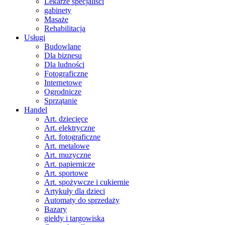
Lekarze specjaliści
gabinety
Masaże
Rehabilitacja
Usługi
Budowlane
Dla biznesu
Dla ludności
Fotograficzne
Internetowe
Ogrodnicze
Sprzątanie
Handel
Art. dziecięce
Art. elektryczne
Art. fotograficzne
Art. metalowe
Art. muzyczne
Art. papiernicze
Art. sportowe
Art. spożywcze i cukiernie
Artykuły dla dzieci
Automaty do sprzedaży
Bazary
giełdy i targowiska