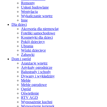
Remonty
Usługi budowlane
Wentylacja
Wykańczanie wnętrz
Inne
Dla dzieci
Akcesoria dla niemowląt
Foteliki samochodowe
Kosmetyki dla dzieci
Pokój dziecięcy
Ubrania
Wózki dziecięce
Zabawki
Dom i ogród
Aranżacje wnętrz
Artykuły ogrodnicze
Balustrady i schody
Dywany i wykładziny
Meble
Meble ogrodowe
Ogród
Oświetlenie
RTV AGD
Wyposażenie kuchni
Wyposażenie łazienek