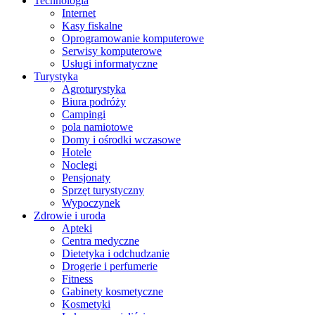
Technologia
Internet
Kasy fiskalne
Oprogramowanie komputerowe
Serwisy komputerowe
Usługi informatyczne
Turystyka
Agroturystyka
Biura podróży
Campingi
pola namiotowe
Domy i ośrodki wczasowe
Hotele
Noclegi
Pensjonaty
Sprzęt turystyczny
Wypoczynek
Zdrowie i uroda
Apteki
Centra medyczne
Dietetyka i odchudzanie
Drogerie i perfumerie
Fitness
Gabinety kosmetyczne
Kosmetyki