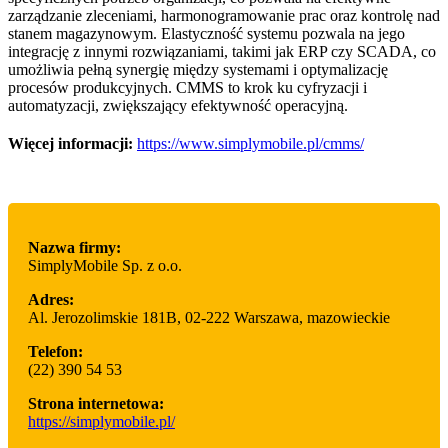
zarządzanie zleceniami, harmonogramowanie prac oraz kontrolę nad
stanem magazynowym. Elastyczność systemu pozwala na jego
integrację z innymi rozwiązaniami, takimi jak ERP czy SCADA, co
umożliwia pełną synergię między systemami i optymalizację
procesów produkcyjnych. CMMS to krok ku cyfryzacji i
automatyzacji, zwiększający efektywność operacyjną.
Więcej informacji:
https://www.simplymobile.pl/cmms/
Nazwa firmy:
SimplyMobile Sp. z o.o.
Adres:
Al. Jerozolimskie 181B
,
02-222 Warszawa
,
mazowieckie
Telefon:
(22) 390 54 53
Strona internetowa:
https://simplymobile.pl/