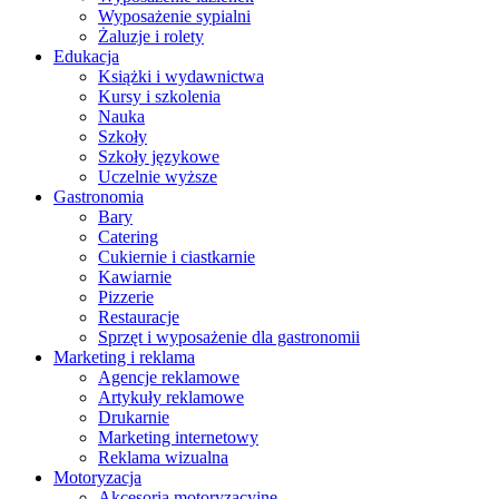
Wyposażenie sypialni
Żaluzje i rolety
Edukacja
Książki i wydawnictwa
Kursy i szkolenia
Nauka
Szkoły
Szkoły językowe
Uczelnie wyższe
Gastronomia
Bary
Catering
Cukiernie i ciastkarnie
Kawiarnie
Pizzerie
Restauracje
Sprzęt i wyposażenie dla gastronomii
Marketing i reklama
Agencje reklamowe
Artykuły reklamowe
Drukarnie
Marketing internetowy
Reklama wizualna
Motoryzacja
Akcesoria motoryzacyjne