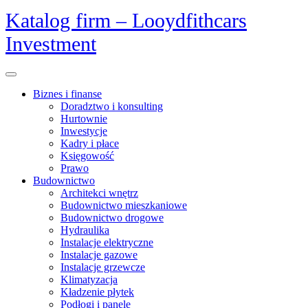
Skip
Katalog firm – Looydfithcars
to
Investment
content
Open
Menu
Biznes i finanse
Doradztwo i konsulting
Hurtownie
Inwestycje
Kadry i płace
Księgowość
Prawo
Budownictwo
Architekci wnętrz
Budownictwo mieszkaniowe
Budownictwo drogowe
Hydraulika
Instalacje elektryczne
Instalacje gazowe
Instalacje grzewcze
Klimatyzacja
Kładzenie płytek
Podłogi i panele