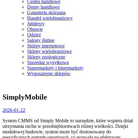
Centra handlowe
Domy handlowe
Galanteria skórzana
Handel wielobranżowy
Jubilerzy
Obuwie
Odzież
Salony ślubne
Sklepy internetowe
Sklepy wielobranżowe
Sklepy zoologiczne
Sprzedaż wysyłkowa
Supermarkety i hipermarkety
Wyposażenie sklepów
Close
Menu
SimplyMobile
2026-
2026-01-22
01-
System CMMS od Simply Mobile to narzędzie, które wspiera dział
22
utrzymania ruchu w przedsiębiorstwach różnej wielkości. Dzięki
modułowej budowie, system
może być dostosowany do
specyficznych potrzeb organizacji, co pozwala na efektywne