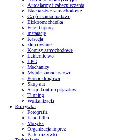
Autoalarmy i zabezpieczenia
Blacharstwo samochodowe
Części samochodowe
Elektromechanika
Felgi i opony
Instalacje
Kasacja
złomowanie
Komisy samochodowe
Lakiernictwo
LPG
Mechanicy
Myjnie samochodowe
Pomoc drogowa
Skup aut
Stacje kontroli pojazdów
Tunning
Wulkanizacja
Rozrywka
Fotografia
Kino i film
Muzyka
Organizacja imprez
Parki rozrywki