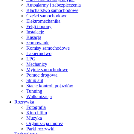
Autoalarmy i zabezpieczenia
Blacharstwo samochodowe
Części samochodowe
Elektromechanika
Felgi i opony
Instalacje
Kasacja
złomowanie
Komisy samochodowe
Lakiernictwo
LPG
Mechanicy
Myjnie samochodowe
Pomoc drogowa
Skup aut
Stacje kontroli pojazdów
Tunning
Wulkanizacja
Rozrywka
Fotografia
Kino i film
Muzyka
Organizacja imprez
Parki rozrywki