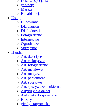
Lekarze specjaliści
gabinety
Masaże
Rehabilitacja
Usługi
Budowlane
Dla biznesu
Dla ludności
Fotograficzne
Internetowe
Ogrodnicze
Sprzątanie
Handel
Art. dziecięce
Art. elektryczne
Art. fotograficzne
Art. metalowe
Art. muzyczne
Art. papiernicze
Art. sportowe
Art. spożywcze i cukiernie
Artykuły dla dzieci
Automaty do sprzedaży
Bazary
giełdy i targowiska