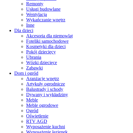
Remonty
Usługi budowlane
Wentylacja
Wykańczanie wnętrz
Inne
Dla dzieci
Akcesoria dla niemowląt
Foteliki samochodowe
Kosmetyki dla dzieci
Pokój dziecięcy
Ubrania
Wózki dziecięce
Zabawki
Dom i ogród
Aranżacje wnętrz
Artykuły ogrodnicze
Balustrady i schody
Dywany i wykładziny
Meble
Meble ogrodowe
Ogród
Oświetlenie
RTV AGD
Wyposażenie kuchni
Wyposażenie łazienek