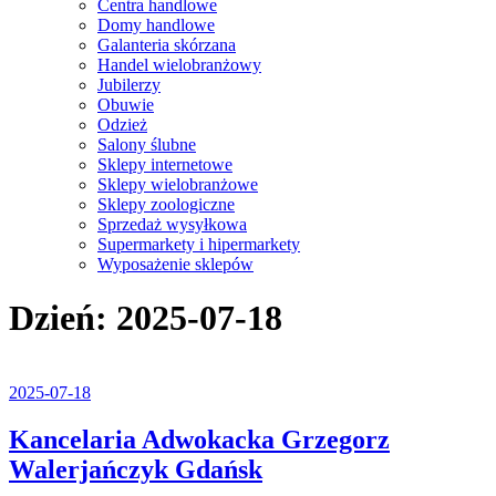
Centra handlowe
Domy handlowe
Galanteria skórzana
Handel wielobranżowy
Jubilerzy
Obuwie
Odzież
Salony ślubne
Sklepy internetowe
Sklepy wielobranżowe
Sklepy zoologiczne
Sprzedaż wysyłkowa
Supermarkety i hipermarkety
Wyposażenie sklepów
Close
Dzień:
2025-07-18
Menu
2025-
2025-07-18
07-
18
Kancelaria Adwokacka Grzegorz
Kancelaria
Walerjańczyk Gdańsk