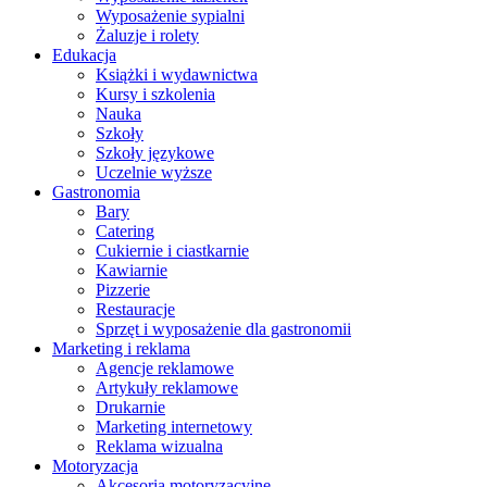
Wyposażenie sypialni
Żaluzje i rolety
Edukacja
Książki i wydawnictwa
Kursy i szkolenia
Nauka
Szkoły
Szkoły językowe
Uczelnie wyższe
Gastronomia
Bary
Catering
Cukiernie i ciastkarnie
Kawiarnie
Pizzerie
Restauracje
Sprzęt i wyposażenie dla gastronomii
Marketing i reklama
Agencje reklamowe
Artykuły reklamowe
Drukarnie
Marketing internetowy
Reklama wizualna
Motoryzacja
Akcesoria motoryzacyjne