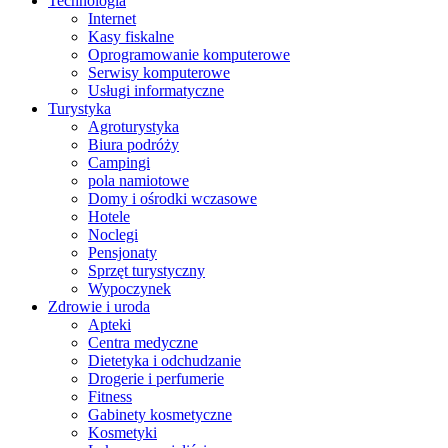
Technologia
Internet
Kasy fiskalne
Oprogramowanie komputerowe
Serwisy komputerowe
Usługi informatyczne
Turystyka
Agroturystyka
Biura podróży
Campingi
pola namiotowe
Domy i ośrodki wczasowe
Hotele
Noclegi
Pensjonaty
Sprzęt turystyczny
Wypoczynek
Zdrowie i uroda
Apteki
Centra medyczne
Dietetyka i odchudzanie
Drogerie i perfumerie
Fitness
Gabinety kosmetyczne
Kosmetyki