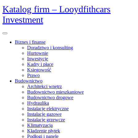
Skip
Katalog firm – Looydfithcars
to
Investment
content
Open
Menu
Biznes i finanse
Doradztwo i konsulting
Hurtownie
Inwestycje
Kadry i płace
Księgowość
Prawo
Budownictwo
Architekci wnętrz
Budownictwo mieszkaniowe
Budownictwo drogowe
Hydraulika
Instalacje elektryczne
Instalacje gazowe
Instalacje grzewcze
Klimatyzacja
Kładzenie płytek
Podłogi i panele